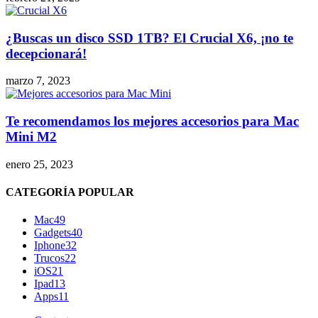
¿Buscas un disco SSD 1TB? El Crucial X6, ¡no te
decepcionará!
marzo 7, 2023
Te recomendamos los mejores accesorios para Mac
Mini M2
enero 25, 2023
CATEGORÍA POPULAR
Mac
49
Gadgets
40
Iphone
32
Trucos
22
iOS
21
Ipad
13
Apps
11