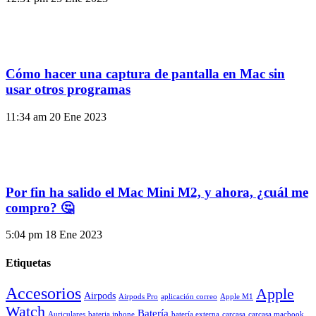
Cómo hacer una captura de pantalla en Mac sin
usar otros programas
11:34 am
20 Ene 2023
Por fin ha salido el Mac Mini M2, y ahora, ¿cuál me
compro? 🤔
5:04 pm
18 Ene 2023
Etiquetas
Accesorios
Apple
Airpods
Airpods Pro
aplicación correo
Apple M1
Watch
Batería
Auriculares
bateria iphone
batería externa
carcasa
carcasa macbook