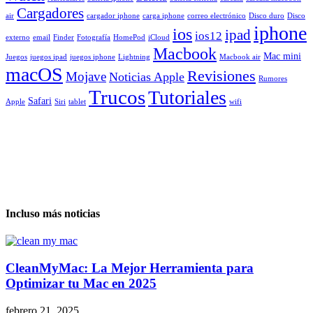
Cargadores
air
cargador iphone
carga iphone
correo electrónico
Disco duro
Disco
iphone
ios
ipad
ios12
externo
email
Finder
Fotografía
HomePod
iCloud
Macbook
Mac mini
Juegos
juegos ipad
juegos iphone
Lightning
Macbook air
macOS
Revisiones
Mojave
Noticias Apple
Rumores
Trucos
Tutoriales
Safari
Apple
Siri
tablet
wifi
Incluso más noticias
CleanMyMac: La Mejor Herramienta para
Optimizar tu Mac en 2025
febrero 21, 2025