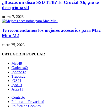
¿Buscas un disco SSD 1TB? El Crucial X6, ¡no te
decepcionará!
marzo 7, 2023
Te recomendamos los mejores accesorios para Mac
Mini M2
enero 25, 2023
CATEGORÍA POPULAR
Mac
49
Gadgets
40
Iphone
32
Trucos
22
iOS
21
Ipad
13
Apps
11
Contacto
Política de Privacidad
Política de Cookies