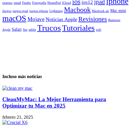
iphone
ios
ipad
ios12
externo
email
Finder
Fotografía
HomePod
iCloud
Macbook
Mac mini
Juegos
juegos ipad
juegos iphone
Lightning
Macbook air
macOS
Revisiones
Mojave
Noticias Apple
Rumores
Trucos
Tutoriales
Safari
Apple
Siri
tablet
wifi
Incluso más noticias
CleanMyMac: La Mejor Herramienta para
Optimizar tu Mac en 2025
febrero 21, 2025