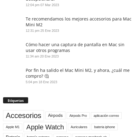
12:04 pm
07 Mar 2023
Te recomendamos los mejores accesorios para Mac
Mini M2
12:31 pm
25 Ene 2023
Cómo hacer una captura de pantalla en Mac sin
usar otros programas
11:34 am
20 Ene 2023
Por fin ha salido el Mac Mini M2, y ahora, ¿cuál me
compro? 🤔
5:04 pm
18 Ene 2023
Etiquetas
Accesorios
Airpods
Airpods Pro
aplicación correo
Apple Watch
Apple M1
Auriculares
bateria iphone