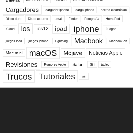
Batería
batería externa
carcasa
carcasa macbook air
Cargadores
cargador iphone
carga iphone
correo electrónico
Disco duro
Disco externo
email
Finder
Fotografía
HomePod
iphone
ios
ipad
ios12
iCloud
Juegos
Macbook
juegos ipad
juegos iphone
Lightning
Macbook air
macOS
Mojave
Noticias Apple
Mac mini
Revisiones
Safari
Rumores Apple
Siri
tablet
Trucos
Tutoriales
wifi