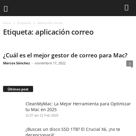
Inicio
Etiquetas
Aplicación correo
Etiqueta: aplicación correo
¿Cuál es el mejor gestor de correo para Mac?
Marcos Sánchez
-
noviembre 17, 2022
3
Últimos post
CleanMyMac: La Mejor Herramienta para Optimizar
tu Mac en 2025
11:07 am
21 Feb 2025
¿Buscas un disco SSD 1TB? El Crucial X6, ¡no te
decepcionará!