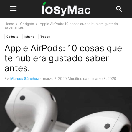
Home
Gadgets
Apple AirPods: 10 cosas que te hubiera gustado
saber antes.
Gadgets
Iphone
Trucos
Apple AirPods: 10 cosas que
te hubiera gustado saber
antes.
By
Marcos Sánchez
-
marzo 2, 2020
Modified date: marzo 3, 2020