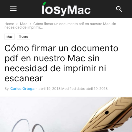
Home
Mac
Cómo firmar un documento pdf en nuestro Mac sin
necesidad de imprimir...
Mac
Trucos
Cómo firmar un documento
pdf en nuestro Mac sin
necesidad de imprimir ni
escanear
By
Carlos Ortega
-
abril 19, 2018
Modified date: abril 19, 2018